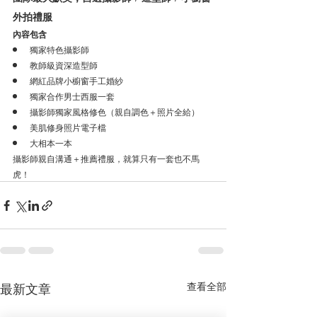
外拍禮服
內容包含 
獨家特色攝影師
教師級資深造型師
網紅品牌小櫥窗手工婚紗
獨家合作男士西服一套
攝影師獨家風格修色（親自調色＋照片全給）
美肌修身照片電子檔
大相本一本
攝影師親自溝通＋推薦禮服，就算只有一套也不馬
虎！
最新文章
查看全部