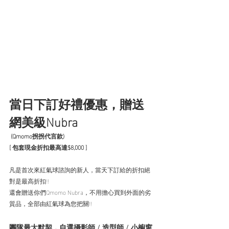
當日下訂好禮優惠，贈送
網美級Nubra
 (Qmomo拐拐代言款)
[ 包套現金折扣最高達$8,000 ]
凡是首次來紅氣球諮詢的新人，當天下訂給的折扣絕
對是最高折扣!!
還會贈送你們Qmomo Nubra，不用擔心買到外面的劣
質品，全部由紅氣球為您把關!!
團隊最大默契，自選攝影師 / 造型師 / 小櫥窗