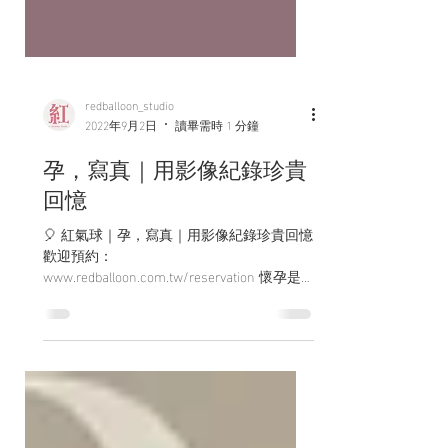
redballoon_studio
2022年9月2日
讀畢需時 1 分鐘
孕，寫真｜用影像紀錄珍貴
回憶
🎈 紅氣球｜孕，寫真｜用影像紀錄珍貴回憶
歡迎預約：
www.redballoon.com.tw/reservation 懷孕是
女人一生中重要的甜蜜時刻 用影像紀錄這珍
貴的回憶吧💕 ❤️女生攝影師掌鏡不害羞! ❤️
可加拍便服不加價! ❤️大寶和老公一起入鏡
小全家福!...